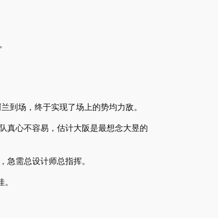
。
阿兰到场，终于实现了场上的势均力敌。
队真心不容易，估计大阪是最想念大昱的
，急需总设计师总指挥。
佳。