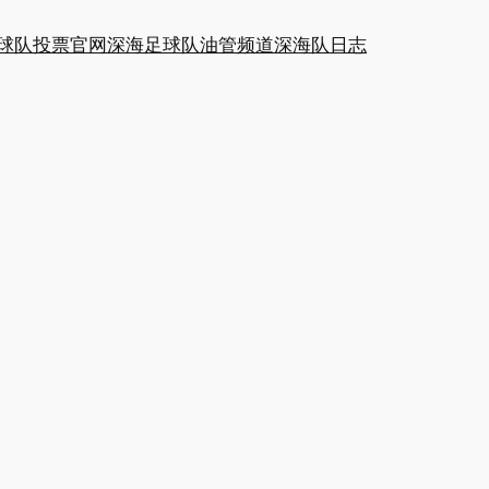
球队投票官网
深海足球队油管频道
深海队日志