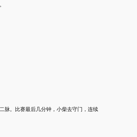
。
二脉。比赛最后几分钟，小柴去守门，连续