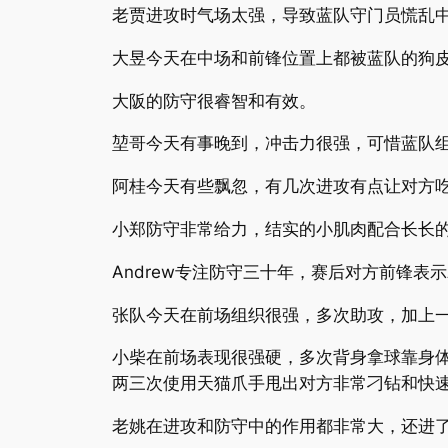
老贾进攻时气场太强，导致蓝队守门员慌乱
大昱今天在中场和前锋位置上都被蓝队的狗
大阪的防守很睿智和有效。
堃哥今天有事晚到，冲击力很强，可惜蓝队
阿桂今天有些飘忽，有几次进攻有点让对方
小郑防守非常给力，结实的小肌肉配合长长
Andrew专注防守三十年，赛后对方前锋表示
张队今天在前场组织很强，多次助攻，加上
小柴在前场表现很强硬，多次背身拿球靠身
两三次使用天猫爪手甩出对方非常刁钻和快
老姚在进攻和防守中的作用都非常大，还进