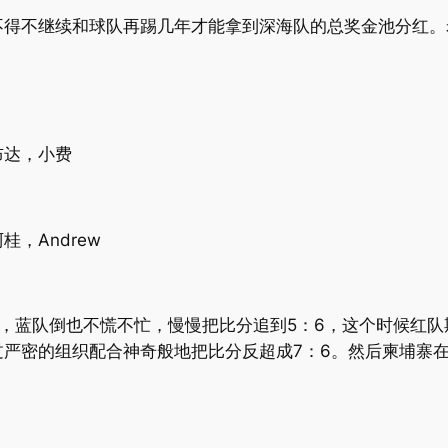
不得不继续和球队再踢几年才能拿到深海队的总奖金池分红。
布达，小费
，Andrew
，蓝队倒也不慌不忙，慢慢把比分追到5：6，这个时候红
严密的组织配合神奇般地把比分反超成7：6。然后柬埔寨在