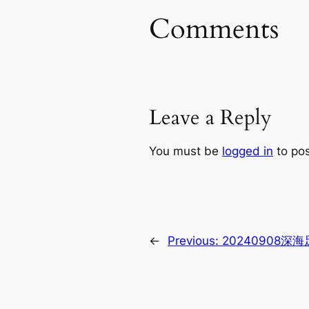
Comments
Leave a Reply
You must be
logged in
to po
←
Previous:
20240908