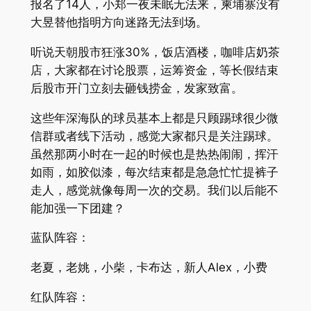
报名了14人，小郑一夜未眠无法来，柬埔寨没有
大昱替他指明方向迷路无法到场。
听说天朝股市狂涨30%，饭店酒楼，咖啡店奶茶
店，大家都在讨论股票，运筹资金，等长假结束
后股市开门立刻去砸钱捞金，发家致富。
这些年深海队的球员基本上都是只顾踢球很少微
信群或者线下活动，感觉大家都只是关注踢球。
虽然那两小时在一起的时候也是热热闹闹，挥汗
如雨，如胶似漆，每次结束都是急急忙忙提裤子
走人，感觉就像每周一次的交易。我们以后能不
能加强一下团建？
蓝队阵容：
老夏，老姚，小柴，卡布达，新人Alex，小费
红队阵容：