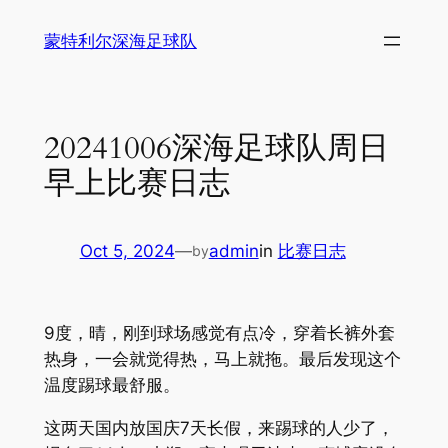
Skip
蒙特利尔深海足球队
to
content
20241006深海足球队周日
早上比赛日志
Oct 5, 2024
—
admin
in
比赛日志
by
9度，晴，刚到球场感觉有点冷，穿着长裤外套
热身，一会就觉得热，马上就拖。最后发现这个
温度踢球最舒服。
这两天国内放国庆7天长假，来踢球的人少了，