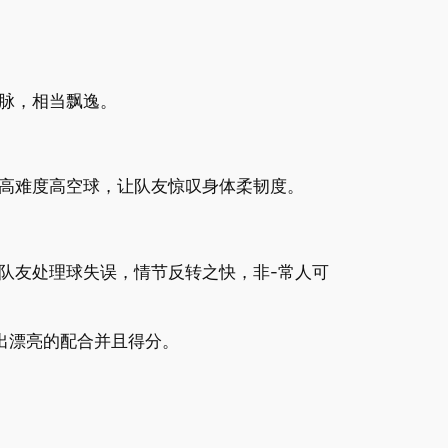
脉，相当飘逸。
高难度高空球，让队友惊叹身体柔韧度。
队友处理球失误，情节反转之快，非-常人可
出漂亮的配合并且得分。