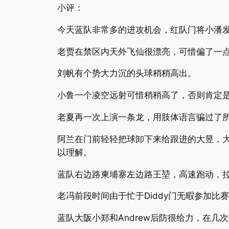
小评：
今天蓝队非常多的进攻机会，红队门将小潘
老贾在禁区内天外飞仙很漂亮，可惜偏了一
刘帆有个势大力沉的头球稍稍高出。
小鲁一个凌空远射可惜稍稍高了，否则肯定
老夏再一次上演一条龙，用肢体语言骗过了
阿兰在门前轻轻把球卸下来给跟进的大昱，
以理解。
蓝队右边路柬埔寨左边路王堃，高速跑动，拉
老冯前段时间由于忙于Diddy门无暇参加
蓝队大阪小郑和Andrew后防很给力，在几