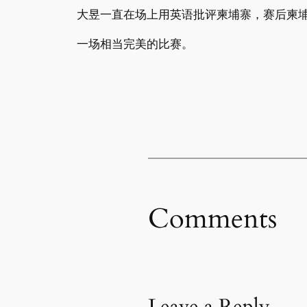
大昱一直在场上用英语批评柬埔寨，赛后柬
一场相当完美的比赛。
Comments
Leave a Reply