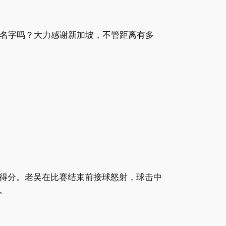
的名字吗？大力感谢新加坡，不管距离有多
得分。老吴在比赛结束前接球怒射，球击中
。