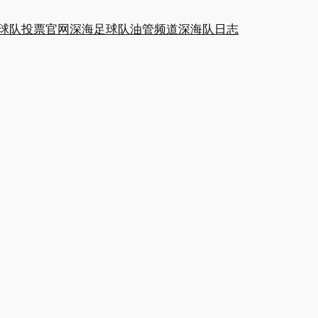
球队投票官网
深海足球队油管频道
深海队日志